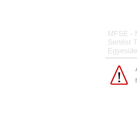
MFSE - M
Sertést 
Egyesüle