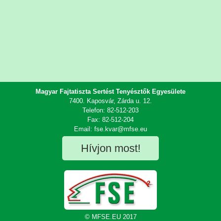
Magyar Fajtatiszta Sertést Tenyésztők Egyesülete
7400. Kaposvár, Zárda u. 12.
Telefon: 82-512-203
Fax: 82-512-204
Email: fse.kvar@mfse.eu
Hívjon most!
© MFSE.EU 2017