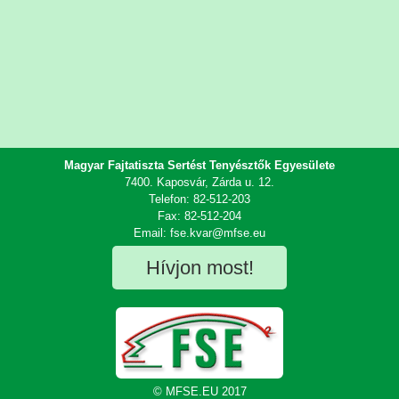
Magyar Fajtatiszta Sertést Tenyésztők Egyesülete
7400. Kaposvár, Zárda u. 12.
Telefon: 82-512-203
Fax: 82-512-204
Email: fse.kvar@mfse.eu
Hívjon most!
© MFSE.EU 2017