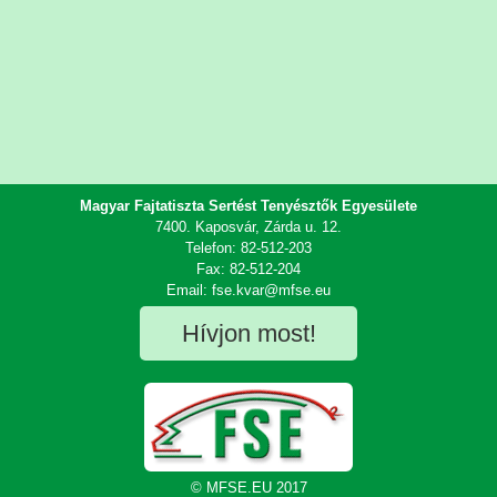
Magyar Fajtatiszta Sertést Tenyésztők Egyesülete
7400. Kaposvár, Zárda u. 12.
Telefon: 82-512-203
Fax: 82-512-204
Email: fse.kvar@mfse.eu
Hívjon most!
© MFSE.EU 2017