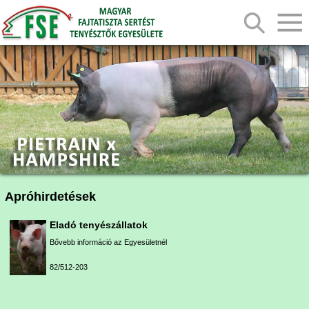
Apróhirdetések
Eladó tenyészállatok
Bővebb információ az Egyesületnél
82/512-203