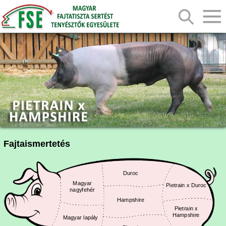
Fajtaismertetés
Duroc
Magyar
Pietrain x Duroc
nagyfehér
Hampshire
Pietrain x
Hampshire
Magyar lapály