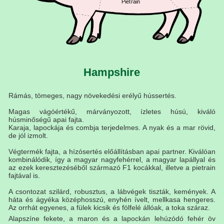
Pietrain
Hampshire
Rámás, tömeges, nagy növekedési erélyű hússertés.
Magas vágóértékű, márványozott, ízletes húsú, kiváló
húsminőségű apai fajta.
Karaja, lapockája és combja terjedelmes. A nyak és a mar rövid,
de jól izmolt.
Végtermék fajta, a hízósertés előállításban apai partner. Kiválóan
kombinálódik, így a magyar nagyfehérrel, a magyar lapállyal és
az ezek keresztezéséből származó F1 kocákkal, illetve a pietrain
fajtával is.
A csontozat szilárd, robusztus, a lábvégek tiszták, kemények. A
háta és ágyéka középhosszú, enyhén ívelt, mellkasa hengeres.
Az orrhát egyenes, a fülek kicsik és fölfelé állóak, a toka száraz.
Alapszíne fekete, a maron és a lapockán lehúzódó fehér öv