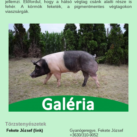
jellemzi. Előfordul, hogy a hátsó végtag csánk alatti része is
fehér. A körmök feketék, a pigmentmentes végtagokon
viaszsárgák.
Törzstenyészetek
Fekete József (link)
Gyanógeregye, Fekete József
+3630/310-9052