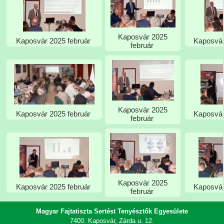
Kaposvár 2025
Kaposvár
Kaposvár 2025 február
február
Kaposvár 2025
Kaposvár
Kaposvár 2025 február
február
Kaposvár 2025
Kaposvár
Kaposvár 2025 február
február
Magyar Fajtatiszta Sertést Tenyésztők Egyesülete
7400. Kaposvár, Zárda u. 12.