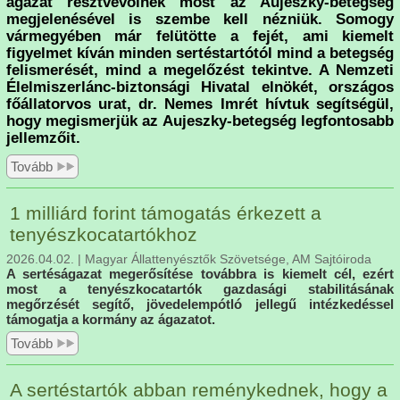
ágazat résztvevőinek most az Aujeszky-betegség
megjelenésével is szembe kell nézniük. Somogy
vármegyében már felütötte a fejét, ami kiemelt
figyelmet kíván minden sertéstartótól mind a betegség
felismerését, mind a megelőzést tekintve. A Nemzeti
Élelmiszerlánc-biztonsági Hivatal elnökét, országos
főállatorvos urat, dr. Nemes Imrét hívtuk segítségül,
hogy megismerjük az Aujeszky-betegség legfontosabb
jellemzőit.
Tovább
1 milliárd forint támogatás érkezett a
tenyészkocatartókhoz
2026.04.02. | Magyar Állattenyésztők Szövetsége, AM Sajtóiroda
A sertéságazat megerősítése továbbra is kiemelt cél, ezért
most a tenyészkocatartók gazdasági stabilitásának
megőrzését segítő, jövedelempótló jellegű intézkedéssel
támogatja a kormány az ágazatot.
Tovább
A sertéstartók abban reménykednek, hogy a