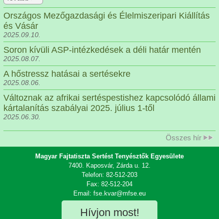
Országos Mezőgazdasági és Élelmiszeripari Kiállítás
és Vásár
2025.09.10.
Soron kívüli ASP-intézkedések a déli határ mentén
2025.08.07.
A hőstressz hatásai a sertésekre
2025.08.06.
Változnak az afrikai sertéspestishez kapcsolódó állami
kártalanítás szabályai 2025. július 1-től
2025.06.30.
Összes hír
Magyar Fajtatiszta Sertést Tenyésztők Egyesülete
7400. Kaposvár, Zárda u. 12.
Telefon: 82-512-203
Fax: 82-512-204
Email: fse.kvar@mfse.eu
Hívjon most!