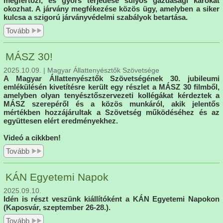
megfertőzi, és gyors terjedése súlyos gazdasági károkat
okozhat. A járvány megfékezése közös ügy, amelyben a siker
kulcsa a szigorú járványvédelmi szabályok betartása.
Tovább
MÁSZ 30!
2025.10.09. | Magyar Állattenyésztők Szövetsége
A Magyar Állattenyésztők Szövetségének 30. jubileumi
emlékülésén kivetítésre került egy részlet a MÁSZ 30 filmből,
amelyben olyan tenyésztőszervezeti kollégákat kérdeztek a
MÁSZ szerepéről és a közös munkáról, akik jelentős
mértékben hozzájárultak a Szövetség működéséhez és az
együttesen elért eredményekhez.
Videó a cikkben!
Tovább
KÁN Egyetemi Napok
2025.09.10.
Idén is részt veszünk kiállítóként a KÁN Egyetemi Napokon
(Kaposvár, szeptember 26-28.).
Tovább