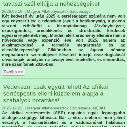
tavaszi szél elfújja a nehézségeiket
2026.03.16. | Magyar Állattenyésztők Szövetsége
Két kedvező év után 2025 a sertéságazat számára nem volt
egy egyszerű év: a telepeken javult a hatékonyság, a piacon
viszont erősödött a bizonytalanság. Járványhelyzet,
exportgondok, árcsökkenés és strukturális kérdések
egyszerre jelentek meg. Minden elért eredmény ellenére nem a
növekedés vagy expanzió éve volt 2025, hanem az
alkalmazkodásé, a termelés megtartásáé és az
ellenállóképességé. Cikkünkben az ágazat néhány
meghatározó szereplőjével készített interjú összefoglalását
olvashatják, amelyben a tavalyi évet értékelték, és elmondták,
mire számítanak 2026-ban.
Tovább
Védekezni csak együtt lehet! Az afrikai
sertéspestis elleni küzdelem alapja a
szabályok betartása!
2025.12.02. | Magyar Állattenyésztők Szövetsége, NÉBIH
Az afrikai sertéspestis (ASP) napjaink egyik legnagyobb
állategészségügyi kihívása. Bár a vírus emberre nem jelent
veszélyt, a házisertéseket és a vaddisznókat halálosan