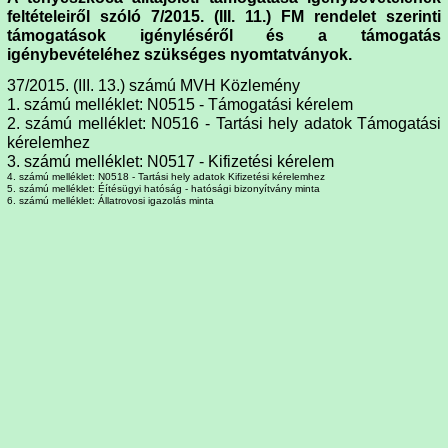
feltételeiről szóló 7/2015. (III. 11.) FM rendelet szerinti
támogatások igényléséről és a támogatás
igénybevételéhez szükséges nyomtatványok.
37/2015. (III. 13.) számú MVH Közlemény
1. számú melléklet: N0515 - Támogatási kérelem
2. számú melléklet: N0516 - Tartási hely adatok Támogatási
kérelemhez
3. számú melléklet: N0517 - Kifizetési kérelem
4. számú melléklet: N0518 - Tartási hely adatok Kifizetési kérelemhez
5. számú melléklet: Éítésügyi hatóság - hatósági bizonyítvány minta
6. számú melléklet: Állatrovosi igazolás minta