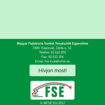
Magyar Fajtatiszta Sertést Tenyésztők Egyesülete
7400. Kaposvár, Zárda u. 12.
Telefon: 82-512-203
Fax: 82-512-204
Email: fse.kvar@mfse.eu
Hívjon most!
© MFSE.EU 2017