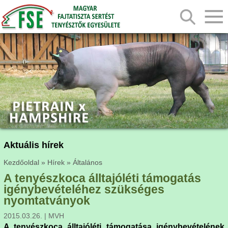
Aktuális hírek
Kezdőoldal
»
Hírek
»
Általános
A tenyészkoca álltajóléti támogatás
igénybevételéhez szükséges
nyomtatványok
2015.03.26. | MVH
A tenyészkoca álltajóléti támogatása igénybevételének