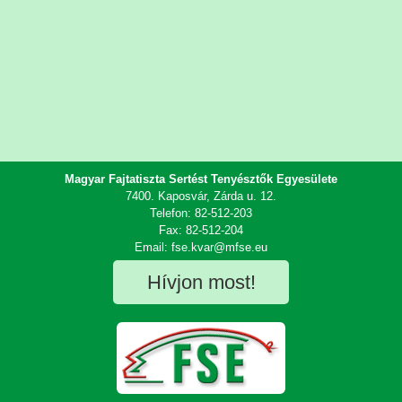
Magyar Fajtatiszta Sertést Tenyésztők Egyesülete
7400. Kaposvár, Zárda u. 12.
Telefon: 82-512-203
Fax: 82-512-204
Email: fse.kvar@mfse.eu
Hívjon most!