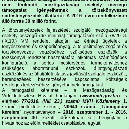
nem térítendő, mezőgazdasági csekély összegű
támogatást igényelhetnek a törzskönyvezett
sertéstenyészetek állattartói. A 2016. évre rendelkezésre
álló forrás 30 millió forint.
A törzstenyészetek fejlesztését szolgáló mezőgazdasági
csekély összegű (de minimis) támogatásról szóló 78/2013.
(IX.10.) VM rendelet alapján az érintett ügyfelek a
tenyészsertés és szaporítóanyag, a teljesítményvizsgálat és
törzskönyvezés végzéséhez szükséges eszközök, a
törzskönyvi rendszer használatára alkalmas számítógépes
konfiguráció, a sertés mesterséges termékenyítéshez
szükséges laboratóriumi eszközök, állatgyógyászati
eszközök és az állatjóléti státusz javítását szolgáló eszközök,
berendezések beszerzésével kapcsolatos költségeik
részleges fedezéséhez igényelhetnek támogatást.
A támogatási kérelmet – a Mezőgazdasági és
Vidékfejlesztési Hivatal honlapján (
www.mvh.gov.hu
) is
elérhető
77/2016. (VIII. 23.) számú MVH Közlemény
1.
számú melléklete szerinti,
N0640 számú „Támogatási
kérelem”
nyomtatványon –
2016. szeptember 1. - 2016.
szeptember 30.
közötti időszakban kell benyújtani a
hivatalhoz az előírt melléklet csatolásával együtt.