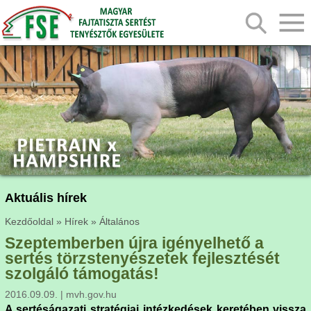
Aktuális hírek
Kezdőoldal
»
Hírek
»
Általános
Szeptemberben újra igényelhető a
sertés törzstenyészetek fejlesztését
szolgáló támogatás!
2016.09.09. | mvh.gov.hu
A sertéságazati stratégiai intézkedések keretében vissza