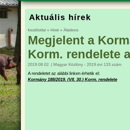
HÍREK
EGYESÜLET FELADATA ÉS CÉLJAI
FA
Aktuális hírek
TÁMOGATÁSOK
ALAPSZABÁLY
TE
PROGRAMOK
AZ EGYESÜLET SZERVEZETE
TE
»
»
Kezdőoldal
Hírek
Általános
Megjelent a Kormá
TERÜLETI TÖRZSKÖNYVEZŐK
TENYÉSZÁLLAT FORGALMAZÁS
Korm. rendelete a
2019.08.02. | Magyar Közlöny - 2019.évi 133.szám
A rendeletet az alábbi linken érhetik el:
Kormány 188/2019. (VII. 30.) Korm. rendelete