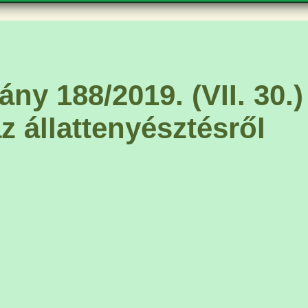
JTAISMERTETÉS
BLUP rangsor
JO
NYÉSZTÉS
ÜSTV lista
TÁ
NYÉSZETEINK
LE
ny 188/2019. (VII. 30.)
z állattenyésztésről