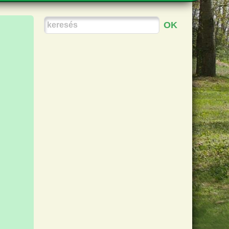
GSZABÁLYOK, RENDELETEK
KÉPEK
MOGATÁSOK
VIDEÓK
TÖLTÉSEK
KIADVÁNYOK