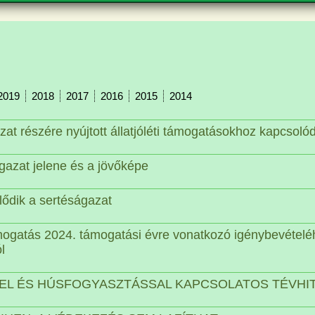
JTAISMERTETÉS
BLUP rangsor
JO
NYÉSZTÉS
ÜSTV lista
TÁ
NYÉSZETEINK
LE
2019
2018
2017
2016
2015
2014
zat részére nyújtott állatjóléti támogatásokhoz kapcsoló
gazat jelene és a jövőképe
ődik a sertéságazat
támogatás 2024. támogatási évre vonatkozó igénybevétel
l
EL ÉS HÚSFOGYASZTÁSSAL KAPCSOLATOS TÉVHI