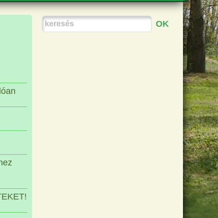
GSZABÁLYOK, RENDELETEK
KÉPEK
MOGATÁSOK
VIDEÓK
TÖLTÉSEK
KIADVÁNYOK
dóan
éhez
TEKET!