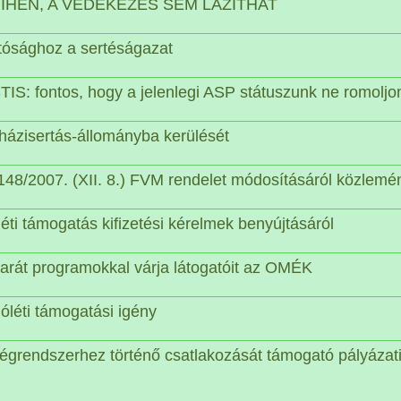
PIHEN, A VÉDEKEZÉS SEM LAZÍTHAT
atósághoz a sertéságazat
fontos, hogy a jelenlegi ASP státuszunk ne romoljo
 házisertás-állományba kerülését
 148/2007. (XII. 8.) FVM rendelet módosításáról közlemé
éti támogatás kifizetési kérelmek benyújtásáról
barát programokkal várja látogatóit az OMÉK
óléti támogatási igény
grendszerhez történő csatlakozását támogató pályázat