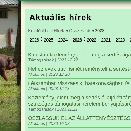
HÍREK
EGYESÜLET FELADATA ÉS CÉLJAI
FA
Aktuális hírek
TÁMOGATÁSOK
ALAPSZABÁLY
TE
PROGRAMOK
AZ EGYESÜLET SZERVEZETE
TE
Kezdőoldal
»
Hírek
»
Összes hír
» 2023
TERÜLETI TÖRZSKÖNYVEZŐK
2026
2025
2024
2023
2022
2021
2020
TENYÉSZÁLLAT FORGALMAZÁS
Kincstári közlemény jelent meg a sertés ága
Támogatások | 2023.12.22.
Nehéz évek után ismét reményteli a sertésá
Általános | 2023.12.20.
Létszámban visszaesik, hatékonyságban fejl
Általános | 2023.12.15.
Közlemény jelent meg a sertés állatjóléti 
szükséges támogatási kérelem benyújtásáró
Támogatások | 2023.11.21.
OSZLASSUK EL AZ ÁLLATTENYÉSZTÉSS
Általános | 2023.10.02.