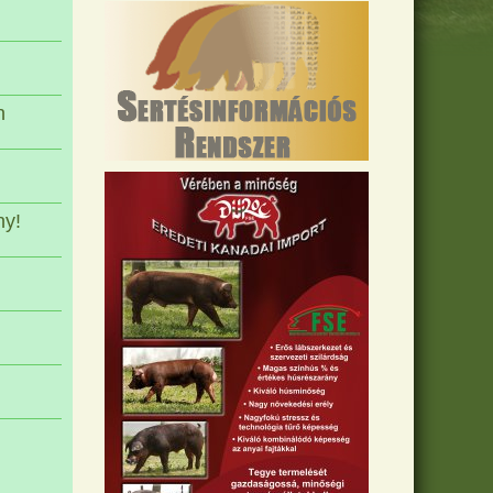
n
ny!
i