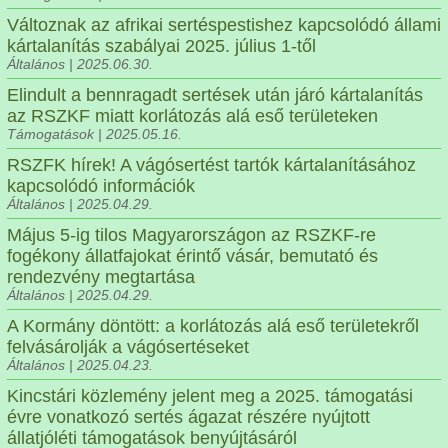
Változnak az afrikai sertéspestishez kapcsolódó állami
kártalanítás szabályai 2025. július 1-től
Általános | 2025.06.30.
Elindult a bennragadt sertések után járó kártalanítás
az RSZKF miatt korlátozás alá eső területeken
Támogatások | 2025.05.16.
RSZFK hírek! A vágósertést tartók kártalanításához
kapcsolódó információk
Általános | 2025.04.29.
Május 5-ig tilos Magyarországon az RSZKF-re
fogékony állatfajokat érintő vásár, bemutató és
rendezvény megtartása
Általános | 2025.04.29.
A Kormány döntött: a korlátozás alá eső területekről
felvásárolják a vágósertéseket
Általános | 2025.04.23.
Kincstári közlemény jelent meg a 2025. támogatási
évre vonatkozó sertés ágazat részére nyújtott
állatjóléti támogatások benyújtásáról