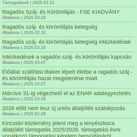
Támogatások | 2025.03.21.
Ragadós Száj- és Körömfájás - FSE KIADVÁNY
Általános | 2025.03.18.
Ragadós száj- és körömfájás betegség
Általános | 2025.03.10.
Ragadós száj- és körömfájás betegség intézkedések
Általános | 2025.03.10.
Intézkedések a ragadós száj- és körömfájás kapcsán
Általános | 2025.03.07.
Élőállat szállítási tilalom lépett életbe a ragadós száj -
és körömfájás hazai megjelenése miatt
Általános | 2025.03.07.
Március 31-ig végezhető el az ENAR adategyeztetés
Általános | 2025.03.04.
2026 előtt nem lesz új uniós állatjóléti szabályozás
Általános | 2025.02.28.
Kincstári közlemény jelent meg a tenyészkoca
állatjóléti támogatás 2025/2026. támogatási évre
vonatkozó támogatási kérelem benyújtásáról