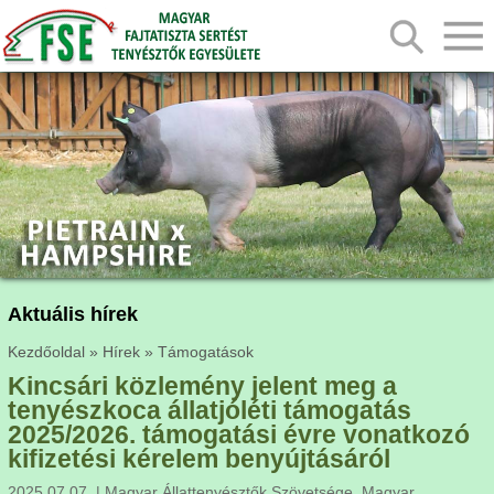
Aktuális hírek
Kezdőoldal
»
Hírek
»
Támogatások
Kincsári közlemény jelent meg a
tenyészkoca állatjóléti támogatás
2025/2026. támogatási évre vonatkozó
kifizetési kérelem benyújtásáról
2025.07.07. | Magyar Állattenyésztők Szövetsége, Magyar