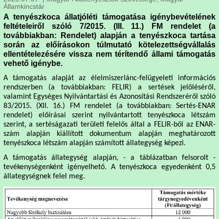
Államkincstár
A tenyészkoca állatjóléti támogatása igénybevételének
feltételeiről szóló 7/2015. (III. 11.) FM rendelet (a
továbbiakban: Rendelet) alapján a tenyészkoca tartása
során az előírásokon túlmutató kötelezettségvállalás
ellentételezésére vissza nem térítendő állami támogatás
vehető igénybe.
A támogatás alapját az élelmiszerlánc-felügyeleti információs
rendszerben (a továbbiakban: FELIR) a sertések jelöléséről,
valamint Egységes Nyilvántartási és Azonosítási Rendszeréről szóló
83/2015. (XII. 16.) FM rendelet (a továbbiakban: Sertés-ENAR
rendelet) előírásai szerint nyilvántartott tenyészkoca létszám
szerint, a sertéságazati területi felelős által a FELIR-ből az ENAR-
szám alapján kiállított dokumentum alapján meghatározott
tenyészkoca létszám alapján számított állategység képezi.
A támogatás állategység alapján, - a táblázatban felsorolt -
tevékenységenként igényelhető. A tenyészkoca egyedenként 0,5
állategységnek felel meg.