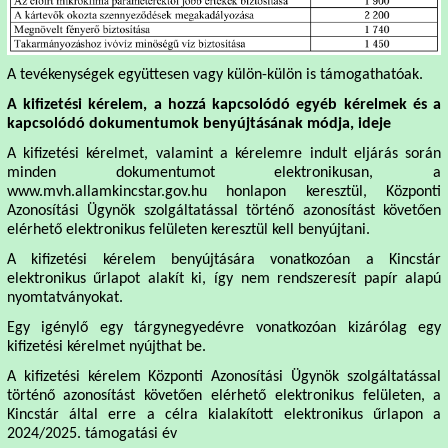
A tevékenységek együttesen vagy külön-külön is támogathatóak.
A kifizetési kérelem, a hozzá kapcsolódó egyéb kérelmek és a
kapcsolódó dokumentumok benyújtásának módja, ideje
A kifizetési kérelmet, valamint a kérelemre indult eljárás során
minden dokumentumot elektronikusan, a
www.mvh.allamkincstar.gov.hu
honlapon keresztül, Központi
Azonosítási Ügynök szolgáltatással történő azonosítást követően
elérhető elektronikus felületen keresztül kell benyújtani.
A kifizetési kérelem benyújtására vonatkozóan a Kincstár
elektronikus űrlapot alakít ki, így nem rendszeresít papír alapú
nyomtatványokat.
Egy igénylő egy tárgynegyedévre vonatkozóan kizárólag egy
kifizetési kérelmet nyújthat be.
A kifizetési kérelem Központi Azonosítási Ügynök szolgáltatással
történő azonosítást követően elérhető elektronikus felületen, a
Kincstár által erre a célra kialakított elektronikus űrlapon a
2024/2025. támogatási év