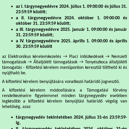
az I. tárgynegyedévre 2024. július 1. 09:00:00 és július 31.
23:59:59 között;
a II. tárgynegyedévre 2024. október 1. 09:00:00 és
október 31. 23:59:59 között;
a III. tárgynegyedévre 2025. január 1. 09:00:00 és január
31. 23:59:59 között;
a IV. tárgynegyedévre 2025. április 1. 09:00:00 és április
30. 23:59:59 között
az Elektronikus kérelemkezelés → Piaci intézkedések → Nemzeti
támogatások → Állatjóléti támogatások → Tenyészkoca állatjóléti
támogatás - Kifizetési kérelem menüponton keresztül tölthető ki és
nyújtható be.
A kifizetési kérelem benyújtására vonatkozó határidő jogvesztő.
A kifizetési kérelem módosítására a Támogatási törvény
rendelkezéseire figyelemmel minden tárgynegyedév esetében
legkésőbb a kifizetési kérelem benyújtási határidő végéig van
lehetőség, azaz
tárgynegyedév tekintetében 2024. július 31-én 23:59:59-
ig,
II. tárgynegyedév tekintetében 2024. október 31-én