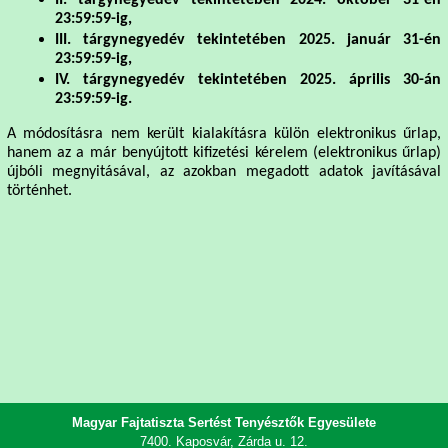
23:59:59-ig,
III. tárgynegyedév tekintetében 2025. január 31-én
23:59:59-ig,
IV. tárgynegyedév tekintetében 2025. április 30-án
23:59:59-ig.
A módosításra nem került kialakításra külön elektronikus űrlap,
hanem az a már benyújtott kifizetési kérelem (elektronikus űrlap)
újbóli megnyitásával, az azokban megadott adatok javításával
történhet.
Magyar Fajtatiszta Sertést Tenyésztők Egyesülete
7400. Kaposvár, Zárda u. 12.