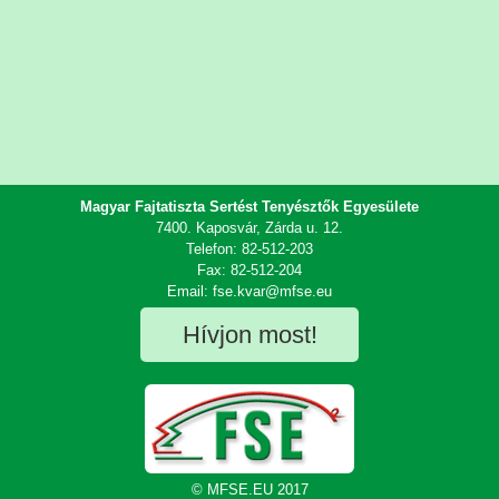
Magyar Fajtatiszta Sertést Tenyésztők Egyesülete
7400. Kaposvár, Zárda u. 12.
Telefon: 82-512-203
Fax: 82-512-204
Email: fse.kvar@mfse.eu
Hívjon most!
© MFSE.EU 2017